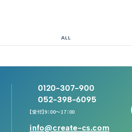
ALL
0120-307-900
052-398-6095
【受付】9：00～17：00
info@create-cs.com