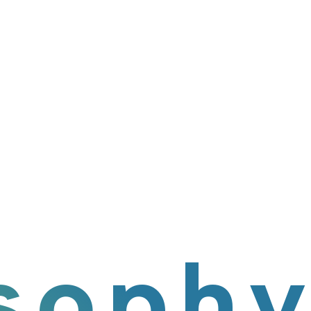
を創造し
に貢献する
soph