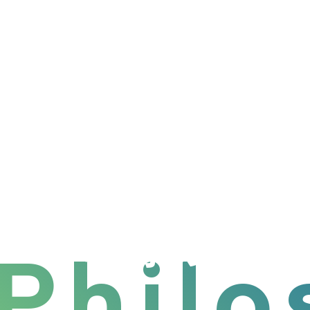
喜びと輝き
地球の未来
Philo