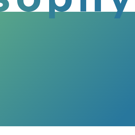
建設業許可の更新および「愛知県SDGsパ
6.03.08
資本金の増資およびリース料金改定のご案
6.01.22
A
エアコンのリース契約を開始しました
5.04.16