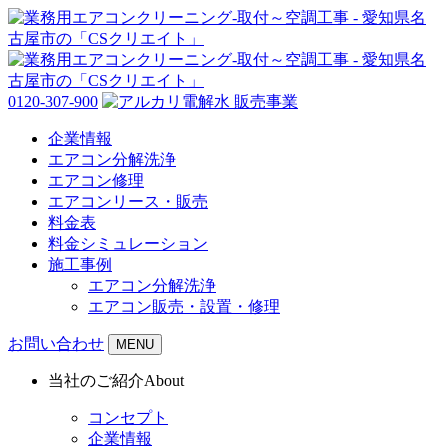
0120-307-900
企業情報
エアコン分解洗浄
エアコン修理
エアコンリース・販売
料金表
料金シミュレーション
施工事例
エアコン分解洗浄
エアコン販売・設置・修理
お問い合わせ
MENU
当社のご紹介
About
コンセプト
企業情報