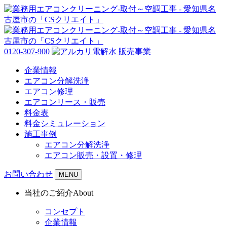
0120-307-900
企業情報
エアコン分解洗浄
エアコン修理
エアコンリース・販売
料金表
料金シミュレーション
施工事例
エアコン分解洗浄
エアコン販売・設置・修理
お問い合わせ
MENU
当社のご紹介
About
コンセプト
企業情報