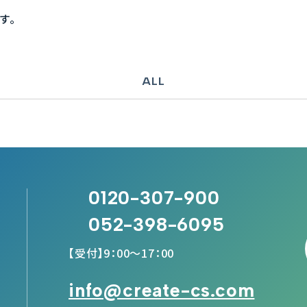
す。
ALL
0120-307-900
052-398-6095
【受付】9：00～17：00
info@create-cs.com