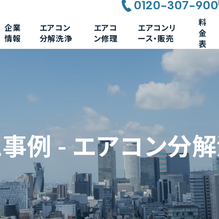
0120-307-900
料
企業
エアコン
エアコ
エアコンリ
金
情報
分解洗浄
ン修理
ース・販売
表
事例 - エアコン分