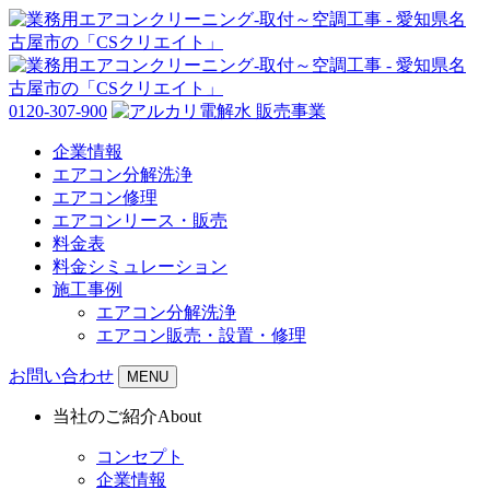
0120-307-900
企業情報
エアコン分解洗浄
エアコン修理
エアコンリース・販売
料金表
料金シミュレーション
施工事例
エアコン分解洗浄
エアコン販売・設置・修理
お問い合わせ
MENU
当社のご紹介
About
コンセプト
企業情報