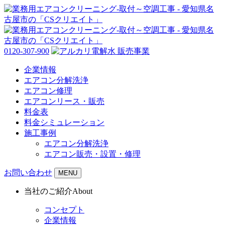
0120-307-900
企業情報
エアコン分解洗浄
エアコン修理
エアコンリース・販売
料金表
料金シミュレーション
施工事例
エアコン分解洗浄
エアコン販売・設置・修理
お問い合わせ
MENU
当社のご紹介
About
コンセプト
企業情報